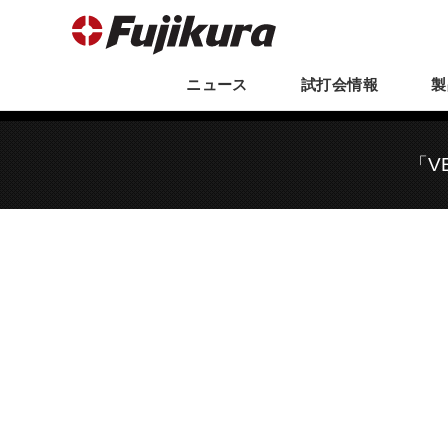
ニュース
試打会
情報
製
「V