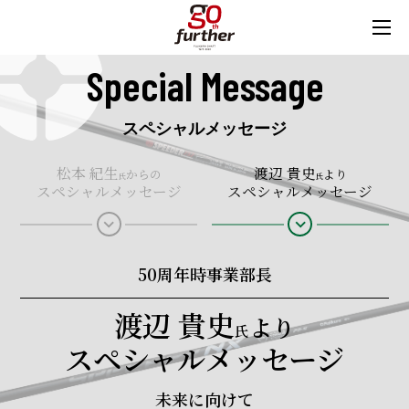
Special Message
スペシャルメッセージ
スペシャルメッセージ
Fujikuraの歴史
松本 紀生
渡辺 貴史
からの
より
氏
氏
- 年表 -
スペシャルメッセージ
スペシャルメッセージ
keyboard_arrow_down
keyboard_arrow_down
Fujikura50年の歩み
50周年時事業部長
渡辺 貴史
より
氏
スペシャルメッセージ
未来に向けて