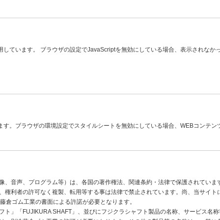
を使用しています。 ブラウザの設定でJavaScriptを無効にしている場合、表示さ
ています。ブラウザの環境設定でスタイルシートを無効にしている場合、WEBコンテ
像、音声、プログラム等）は、各国の著作権法、関連条約・法律で保護されていま
、権利者の許可なく複製、転用等する事は法律で禁止されています。尚、当サイト
に藤倉ゴム工業の書面による許諾が必要となります。
ト」「FUJIKURA SHAFT」、並びにフジクラシャフト製品の名称、サービス